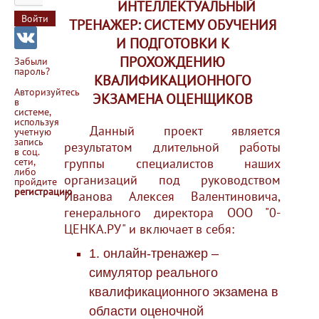
ИНТЕЛЛЕКТУАЛЬНЫЙ
Войти
ТРЕНАЖЕР: СИСТЕМУ ОБУЧЕНИЯ
И ПОДГОТОВКИ К
ПРОХОЖДЕНИЮ
Забыли
пароль?
КВАЛИФИКАЦИОННОГО
Авторизуйтесь
ЭКЗАМЕНА ОЦЕНЩИКОВ
в
системе,
используя
Данный проект является
учетную
запись
результатом длительной работы
в соц.
сети,
группы специалистов наших
либо
организаций под руководством
пройдите
регистрацию
Иванова Алексея Валентиновича,
генерального директора ООО "0-
ЦЕНКА.РУ" и включает в себя:
1. онлайн-тренажер –
симулятор реального
квалификационного экзамена в
области оценочной